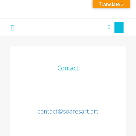
Translate »
Soare
´S
Art
Contact
contact@soaresart.art